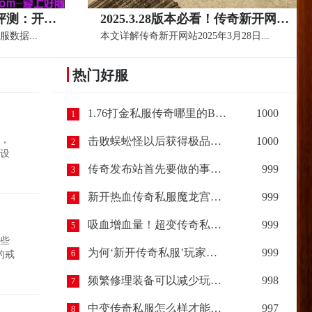
2025传奇发布网新开服评测：开天魂环隐藏属性与职业适配全解析
2025.3.28版本必看！传奇新开网站新人三天冲级指南
服数据...
本文详解传奇新开网站2025年3月28日...
热门好服
1.76打金私服传奇哪里的BOSS最容易爆出装备呢？
1000
1
，
击败蜈蚣怪以后获得极品装备，让我惊喜（下篇）
1000
2
设
传奇发布站首先要做的事情？
999
3
新开热血传奇私服魔龙宫殿开启规则以及进入条件
999
4
吸血增血量！超变传奇私服中的斗者舍利装备详解
999
5
些
为何‘新开传奇私服’玩家越多越多？反之热血传奇玩家少？
999
6
的戒
频繁修理装备可以减少玩家的爆率吗？
998
7
中变传奇私服怎么样才能快速的对角色进行升级？
997
8