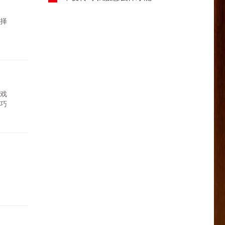
择
戏
巧