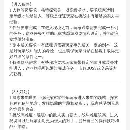
【进入条件】
1.人物等级要求：秘境探索是一项高级活动，要求玩家达到一
定等级才能够进入。等级是保证玩家在挑战中有足够的实力与
经验。
2.任务要求完成：在进入秘境之前，玩家通常需要完成一系列
的任务，这些任务将帮助玩家熟悉游戏剧情和设定，并为进入
秘境做好准备。
3.副本通关要求：有些秘境需要玩家事先通关一定的副本，这
是对玩家战斗能力的考验，也是确保玩家能够在秘境中取得更
好成绩的条件之一。
4.特殊物品需求：有些秘境要求玩家携带特定的道具或装备才
能进入，这些物品可以通过完成任务、击败BOSS或交易等方
式获得。
【8大好处】
1.探索未知世界：秘境探索将带领玩家进入未知的领域，探索
各种神秘的地方，发现隐藏的宝藏和秘密，让玩家感受到无尽
的惊喜和兴奋。
2.挑战高难度：秘境中的敌人实力强大，战斗难度较高。进入
秘境可以让玩家面对更为强大的对手，提升自己的操作技巧和
战斗策略。