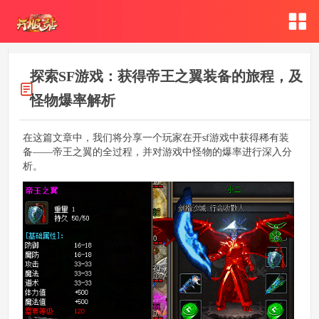
探索SF游戏：获得帝王之翼装备的旅程，及
怪物爆率解析
在这篇文章中，我们将分享一个玩家在开sf游戏中获得稀有装
备——帝王之翼的全过程，并对游戏中怪物的爆率进行深入分
析。