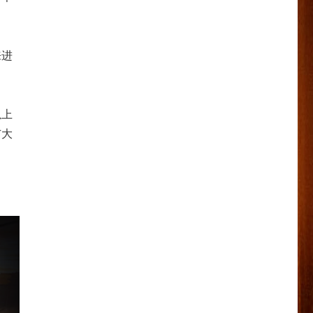
来进
以上
广大