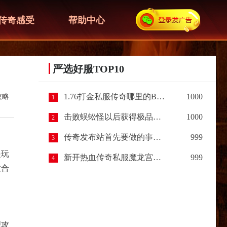
传奇感受
帮助中心
严选好服TOP10
1.76打金私服传奇哪里的BOSS最容易爆出装备呢？
1000
攻略
1
击败蜈蚣怪以后获得极品装备，让我惊喜（下篇）
1000
2
传奇发布站首先要做的事情？
999
3
是玩
新开热血传奇私服魔龙宫殿开启规则以及进入条件
999
4
适合
理攻