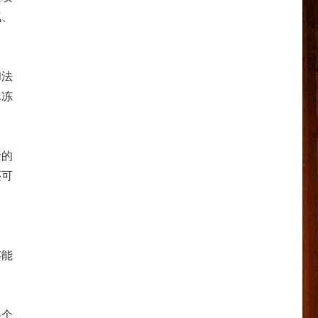
气、
和法
冰冻
士的
还可
存能
各个